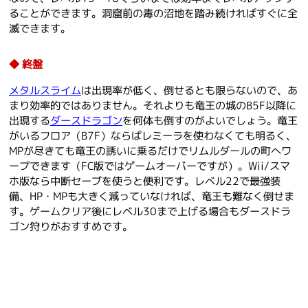
ることができます。洞窟前の毒の沼地を踏み続ければすぐに全
滅できます。
終盤
メタルスライム
は出現率が低く、倒せるとも限らないので、あ
まり効率的ではありません。それよりも竜王の城のB5F以降に
出現する
ダースドラゴン
を何体も倒すのがよいでしょう。竜王
がいるフロア（B7F）ならばレミーラを使わなくても明るく、
MPが尽きても竜王の誘いに乗るだけでリムルダールの町へワ
ープできます（FC版ではゲームオーバーですが）。Wii/スマ
ホ版なら中断セーブを使うと便利です。レベル22で最強装
備、HP・MPも大きく減っていなければ、竜王も難なく倒せま
す。ゲームクリア後にレベル30まで上げる場合もダースドラ
ゴン狩りがおすすめです。