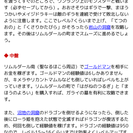
を渡ってすぐのところで、ワンランク上のモンスターと戦いま
す（必ずセーブしてから）。おおさそりはギラで一撃、まほう
つかいやメイジドラキーは敵のギラを連続で受けて敗北しない
ように注意します。ここでレベル7くらいまで上げ、「てつの
おの」と「くさりかたびら」がそろったら
岩山の洞窟
を攻略し
ます。その後はリムルダールの町までスムーズに進めるでしょ
う。
中盤
リムルダール南（聖なるほこら周辺）で
ゴールドマン
を相手に
お金を稼ぎます。ゴールドマンの経験値は6しかありません
が、キメラやリカントマムルなども倒していればレベルも上が
っていきます。リムルダールの町で「はがねのつるぎ」と「ま
ほうのよろい」を購入すれば、ガライの墓を有利に攻略できま
す。
また、
沼地の洞窟
のドラゴンを倒せるようになったら、倒した
後にローラ姫を抱えた状態で全滅すればドラゴンが復活するた
め、何回も倒して経験値を稼げます。ドラゴンの経験値は950
なので、レベル15～16くらいまでは効率よくレベルアップす