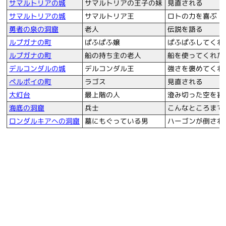
サマルトリアの城
サマルトリアの王子の妹
見直される
サマルトリアの城
サマルトリア王
ロトの力を喜ぶ
勇者の泉の洞窟
老人
伝説を語る
ルプガナの町
ぱふぱふ嬢
ぱふぱふしてくれ
ルプガナの町
船の持ち主の老人
船を使ってくれた
デルコンダルの城
デルコンダル王
強さを褒めてくれ
ペルポイの町
ラゴス
見直される
大灯台
最上階の人
澄み切った空を喜
海底の洞窟
兵士
こんなところまで
ロンダルキアへの洞窟
墓にもぐっている男
ハーゴンが倒され