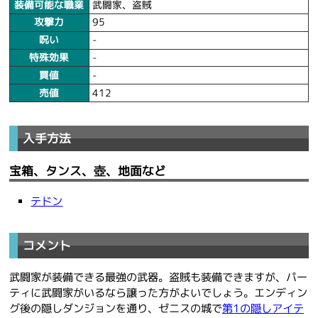
装備可能な職業
武闘家、盗賊
攻撃力
95
呪い
-
特殊効果
-
買値
-
売値
412
入手方法
宝箱、タンス、壺、地面など
テドン
コメント
武闘家が装備できる最強の武器。盗賊も装備できますが、パー
ティに武闘家がいるなら譲った方がよいでしょう。エンディン
グ後の隠しダンジョンを通り、ゼニスの城で
第1の隠しアイテ