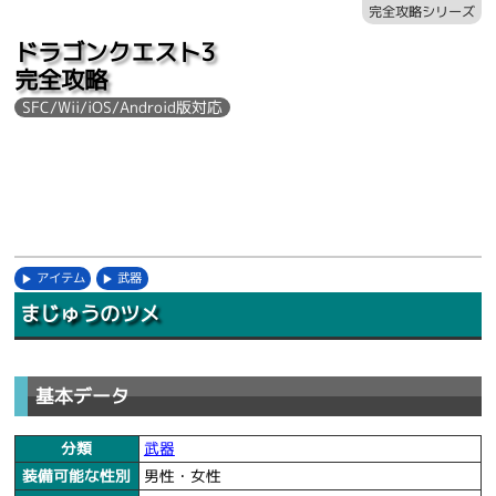
完全攻略シリーズ
ドラゴンクエスト3
完全攻略
SFC/Wii/iOS/Android版対応
アイテム
武器
まじゅうのツメ
基本データ
分類
武器
装備可能な性別
男性・女性