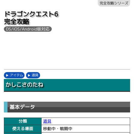
完全攻略シリーズ
ドラゴンクエスト6
完全攻略
DS/iOS/Android版対応
アイテム
道具
かしこさのたね
基本データ
分類
道具
使える場面
移動中・戦闘中