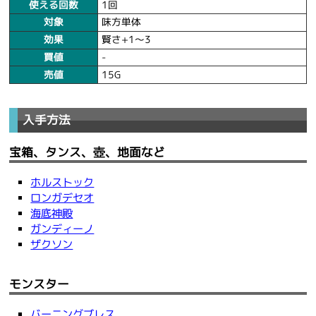
使える回数
1回
対象
味方単体
効果
賢さ+1～3
買値
-
売値
15G
入手方法
宝箱、タンス、壺、地面など
ホルストック
ロンガデセオ
海底神殿
ガンディーノ
ザクソン
モンスター
バーニングブレス