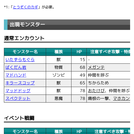
*1:「
とうぞくのカギ
」が必要。
出現モンスター
通常エンカウント
モンスター名
種族
HP
注意すべき攻撃・特徴
いたずらもぐら
獣
15
-
ばくだん岩
物質
68
メガンテ
マドハンド
ゾンビ
49
仲間を呼ぶ
キラースコップ
獣
65
ちからため
マッドドッグ
獣
78
おたけび
、仲間を呼ぶ
スペクテット
悪魔
78
痛恨の一撃、
マホカン
イベント戦闘
モンスター名
種族
HP
注意すべき攻撃・特