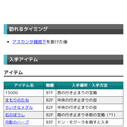
訪れるタイミング
アスカンタ城地下
を抜けた後
入手アイテム
アイテム
アイテム名
階層
入手場所・入手方法
1500G
B1F
西の行き止まりの宝箱
まもりのたね
B2F
中央の行き止まりの壺
ちいさなメダル
B2F
中央の行き止まりの壺
石のぼうし
B2F
南の行き止まり手前の宝箱（*1）
月影のハープ
B3F
ドン・モグーラを倒すと入手