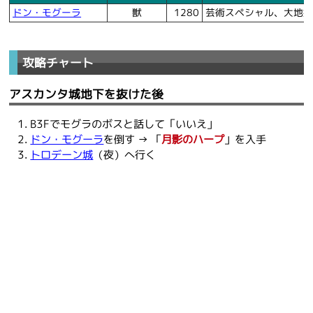
ドン・モグーラ
獣
1280
芸術スペシャル、大地
攻略チャート
アスカンタ城地下を抜けた後
B3Fでモグラのボスと話して「いいえ」
ドン・モグーラ
を倒す → 「
月影のハープ
」を入手
トロデーン城
（夜）へ行く