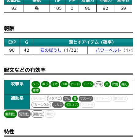
図鑑No.
系統
HP
MP
攻撃力
守備力
素早さ
92
鳥
105
0
96
92
59
報酬
EXP
G
落とすアイテム（確率）
90
42
石のぼうし
（1/32）
パワーベルト
（1/12
呪文などの有効率
攻撃系
メラ
ギラ
イオ
バギ
ヒャド
デイン
ザキ
炎
吹雪
強打
軍隊
補助系
ラリホー
メダパニ
マヒ
毒
マヌーサ
マホトーン
踊り封じ
1ターン休み
ルカニ
ボミオス
マホトラ
無耐性
弱耐性
強耐性
無効
特性