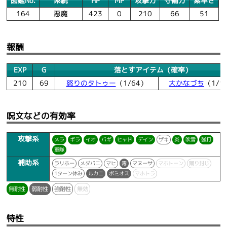
図鑑No.
系統
HP
MP
攻撃力
守備力
素早さ
164
悪魔
423
0
210
66
51
報酬
EXP
G
落とすアイテム（確率）
210
69
怒りのタトゥー
（1/64）
大かなづち
（1/1
呪文などの有効率
攻撃系
メラ
ギラ
イオ
バギ
ヒャド
デイン
ザキ
炎
吹雪
強打
軍隊
補助系
ラリホー
メダパニ
マヒ
毒
マヌーサ
マホトーン
踊り封じ
1ターン休み
ルカニ
ボミオス
マホトラ
無耐性
弱耐性
強耐性
無効
特性