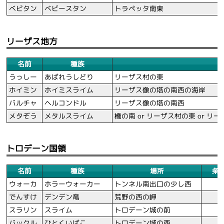
ベビタン
ベビースタン
トラペッタ南東
リーザス地方
名前
種族
うっしー
あばれうしどり
リーザス村の東
ホイミン
ホイミスライム
リーザス像の塔の南西の海岸
バルチャ
ヘルコンドル
リーザス像の塔の南西
メタぞう
メタルスライム
橋の南 or リーザス村の東 or リ
トロデーン国領
名前
種族
場所
条
ウォーカ
ホラーウォーカー
トンネル南出口の少し西
-
でんすけ
デンデン竜
荒野の西の岬
-
スラリン
スライム
トロデーン城の前
-
バックル
ひとくいばこ
トロデーン城の西
-