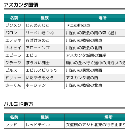
アスカンタ国領
名前
種族
場所
ジンメン
じんめんじゅ
ドニの町の東
バロン
サーベルきつね
川沿いの教会の南の森（昼）
エノッキ
おばけきのこ
川沿いの教会の南東
ナオピイ
アローインプ
川沿いの教会の北西
エビーラ
エビラ
アスカンタ城南の海岸
クラーク
ぼうれい剣士
願いの丘へ行く途中の川沿いの道
ビルス
エビルスピリッツ
川沿いの民家の南西
ドリュー
いたずらもぐら
アスカンタ城の西
ホーくん
ホークマン
川沿いの教会の北東
パルミド地方
名前
種族
場所
レッド
レッドテイル
女盗賊のアジト北東の行き止まり