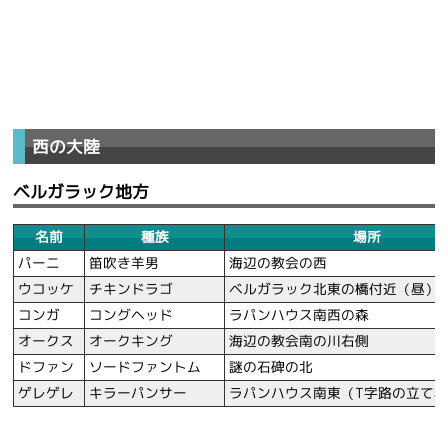
西の大陸
ベルガラック地方
名前
種族
場所
パーニ
笛吹き羊男
海辺の教会の西
ウコッケ
チキンドラゴ
ベルガラック北東の橋付近（昼）
コンガ
コングヘッド
ラパンハウス南西の森
オークス
オークキング
海辺の教会南の川右側
ドファン
ソードファントム
謎の石碑の北
ゲレゲレ
キラーパンサー
ラパンハウス南東（T字路の立て