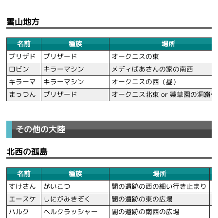
雪山地方
名前
種族
場所
ブリザド
ブリザード
オークニスの東
ロビン
キラーマシン
メディばあさんの家の南西
キラーマ
キラーマシン
オークニスの西（昼）
まっつん
ブリザード
オークニス北東 or 薬草園の洞窟
その他の大陸
北西の孤島
名前
種族
場所
すけさん
がいこつ
闇の遺跡の西の細い行き止まり
エースケ
しにがみきぞく
闇の遺跡の東の広場
ハルク
ヘルクラッシャー
闇の遺跡の南西の広場