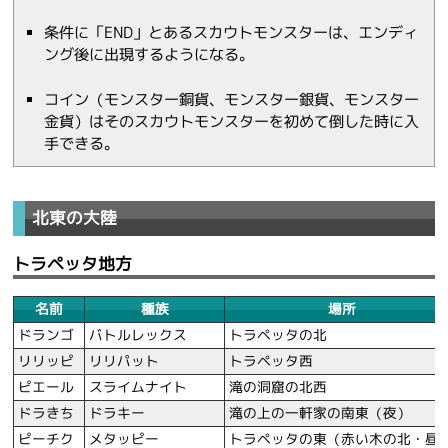
条件に「END」とあるスカウトモンスターは、エンディ
ング後に出現するようになる。
コイン（モンスター銅貨、モンスター銀貨、モンスター
金貨）はそのスカウトモンスターを初めて倒した時に入
手できる。
北東の大陸
トラペッタ地方
名前
種族
場所
ドランゴ
バトルレックス
トラペッタの北
リリッピ
リリパット
トラペッタ西
ピエール
スライムナイト
滝の洞窟の北西
ドラきち
ドラキー
滝の上の一軒家の南東（夜）
ピーチク
メタッピー
トラペッタの東（赤い木の北・昼