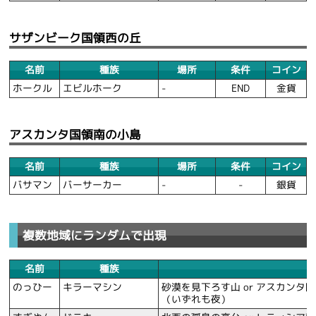
サザンビーク国領西の丘
名前
種族
場所
条件
コイン
ホークル
エビルホーク
-
END
金貨
アスカンタ国領南の小島
名前
種族
場所
条件
コイン
バサマン
バーサーカー
-
-
銀貨
複数地域にランダムで出現
名前
種族
のっひー
キラーマシン
砂漠を見下ろす山 or アスカンタ
（いずれも夜）