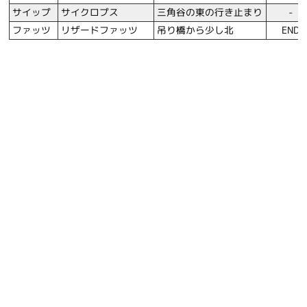
サイップ
サイクロプス
三角谷の東の行き止まり
-
ファッツ
リザードファッツ
吊り橋から少し北
END