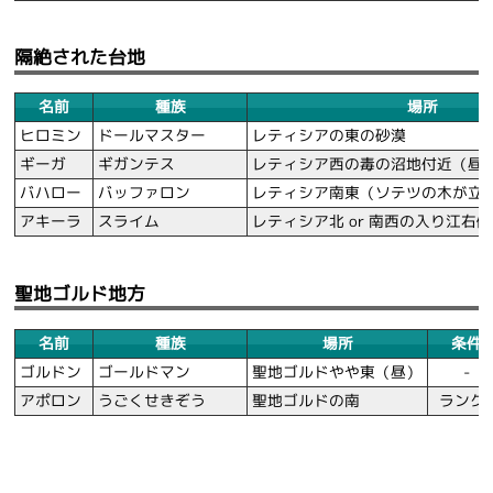
隔絶された台地
名前
種族
場所
ヒロミン
ドールマスター
レティシアの東の砂漠
ギーガ
ギガンテス
レティシア西の毒の沼地付近（昼
バハロー
バッファロン
レティシア南東（ソテツの木が立
アキーラ
スライム
レティシア北 or 南西の入り江右側
聖地ゴルド地方
名前
種族
場所
条件
ゴルドン
ゴールドマン
聖地ゴルドやや東（昼）
-
アポロン
うごくせきぞう
聖地ゴルドの南
ランク