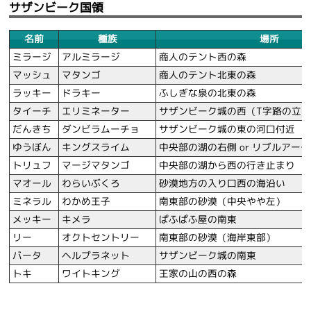
サザンビーク国領
名前
種族
場所
ミラージ
アルミラージ
商人のテント西の森
マッシュ
マタンゴ
商人のテント北東の森
ラッキー
ドラキー
ふしぎな泉の北東の森
タイーチ
エリミネーター
サザンビーク城の西（T字路の立
だんきち
ダンビラムーチョ
サザンビーク城の東の河口付近
ゆうぼん
キングスライム
中央部の湖の右側 or リブルアー
トリュフ
マージマタンゴ
中央部の湖から西の行き止まり
マオール
わらいぶくろ
砂漠地方の入り口西の海沿い
ミネラル
わかめ王子
南東部の砂漠（中央やや左）
メッキー
キメラ
ぱふぱふ屋の南東
リー
オクトセントリー
南東部の砂漠（海岸東部）
バータ
ヘルプラネット
サザンビーク城の南東
トキ
ワイトキング
王家の山の西の森