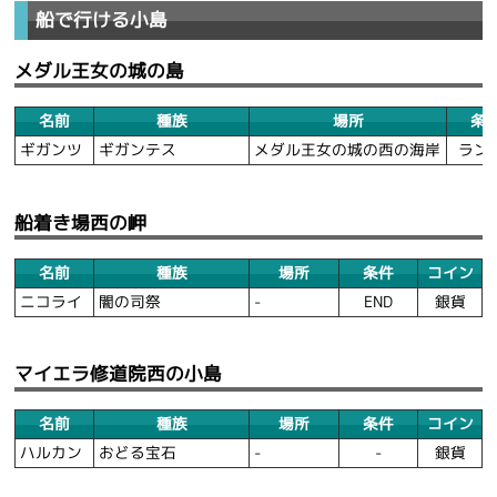
船で行ける小島
メダル王女の城の島
名前
種族
場所
条
ギガンツ
ギガンテス
メダル王女の城の西の海岸
ラン
船着き場西の岬
名前
種族
場所
条件
コイン
ニコライ
闇の司祭
-
END
銀貨
マイエラ修道院西の小島
名前
種族
場所
条件
コイン
ハルカン
おどる宝石
-
-
銀貨