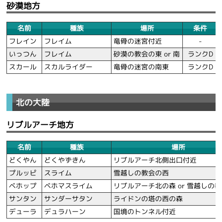
砂漠地方
名前
種族
場所
条件
フレイン
フレイム
竜骨の迷宮付近
-
いっつん
フレイム
砂漠の教会の東 or 南
ランクD
スカール
スカルライダー
竜骨の迷宮の南東
ランクD
北の大陸
リブルアーチ地方
名前
種族
場所
どくやん
どくやずきん
リブルアーチ北側出口付近
プルッピ
スライム
雪越しの教会の西
ベホップ
ベホマスライム
リブルアーチ北の森 or 雪越しの
サンタン
サンダーサタン
ライドンの塔の西の森
デューラ
デュラハーン
国境のトンネル付近