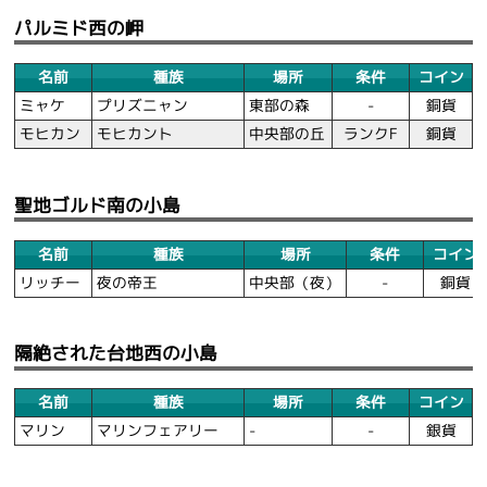
パルミド西の岬
名前
種族
場所
条件
コイン
ミャケ
プリズニャン
東部の森
-
銅貨
モヒカン
モヒカント
中央部の丘
ランクF
銅貨
聖地ゴルド南の小島
名前
種族
場所
条件
コイン
リッチー
夜の帝王
中央部（夜）
-
銅貨
隔絶された台地西の小島
名前
種族
場所
条件
コイン
マリン
マリンフェアリー
-
-
銀貨