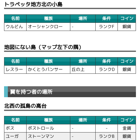
トラペッタ地方北の小島
名前
種族
場所
条件
コイン
ウルどん
オーシャンクロー
-
ランクF
銅貨
地図にない島（マップ左下の隅）
名前
種族
場所
条件
コイン
レスラー
かくとうパンサー
丘の上
ランクD
銀貨
翼を持つ者の場所
北西の孤島の高台
名前
種族
場所
条件
コイン
ボス
ボストロール
-
-
金貨
ユーガ
ストーンマン
-
ランクB
銀貨