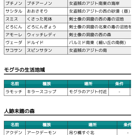
プチノン
プチアーノン
女盗賊のアジト南東の海岸
サシタル
おおさそり
女盗賊のアジトの西の砂漠（昼）
スミス
くさった死体
剣士像の洞窟の西の毒の沼地
どろにん
どろにんぎょう
剣士像の洞窟の北東の毒の沼地を
アモーレ
ウィッチレディ
剣士像の洞窟の西の森
ヴェーダ
ドルイド
パルミド南東（細い丘の南側）
サコサン
スピンサタン
女盗賊のアジトの南
モグラの生活地域
名前
種族
場所
条件
ラモッチ
キラースコップ
モグラのアジト付近
-
人跡未踏の森
名前
種族
場所
条件
アクデン
アークデーモン
吊り橋すぐ北
-