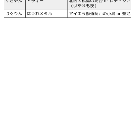
すぎやん
ドラキー
北西の孤島の高台 or レティシア
（いずれも夜）
はぐりん
はぐれメタル
マイエラ修道院西の小島 or 聖地