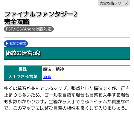
完全攻略シリーズ
ファイナルファンタジー2
完全攻略
PSP/iOS/Android版対応
秘紋の迷宮
秘紋の迷宮:魂
属性
魔法・精神
入手できる言葉
慈悲
多くの墓石が並んでいるマップ。整然とした構造ですが、行き
止まりも多いため、ゴールを目指す場合も言葉を入手する場合
も歩数がかかります。宝箱から入手できるアイテムが貴重なの
で、このマップにはぜひ言葉の相性を良くして入りましょう。