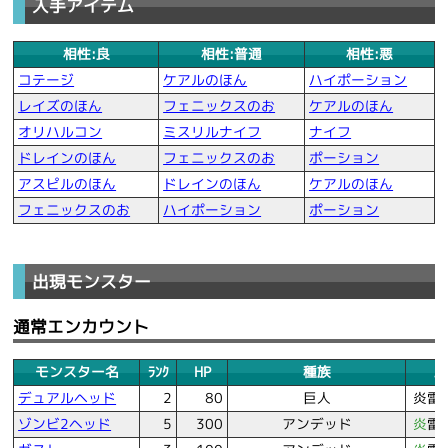
入手アイテム
相性:良
相性:普通
相性:悪
コテージ
ケアルのほん
ハイポーション
レイズのほん
フェニックスのお
ケアルのほん
オリハルコン
ミスリルナイフ
ナイフ
ドレインのほん
フェニックスのお
ポーション
アスピルのほん
ドレインのほん
ケアルのほん
フェニックスのお
ハイポーション
ポーション
出現モンスター
通常エンカウント
モンスター名
ﾗﾝｸ
HP
種族
属
デュアルヘッド
2
80
巨人
炎
雷
ゾンビ2ヘッド
5
300
アンデッド
炎
雷