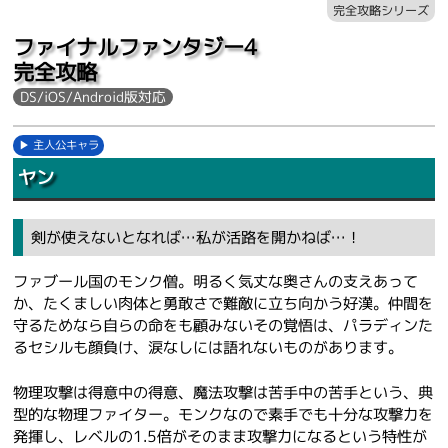
完全攻略シリーズ
ファイナルファンタジー4
完全攻略
DS/iOS/Android版対応
主人公キャラ
ヤン
剣が使えないとなれば…私が活路を開かねば…！
ファブール国のモンク僧。明るく気丈な奥さんの支えあって
か、たくましい肉体と勇敢さで難敵に立ち向かう好漢。仲間を
守るためなら自らの命をも顧みないその覚悟は、パラディンた
るセシルも顔負け、涙なしには語れないものがあります。
物理攻撃は得意中の得意、魔法攻撃は苦手中の苦手という、典
型的な物理ファイター。モンクなので素手でも十分な攻撃力を
発揮し、レベルの1.5倍がそのまま攻撃力になるという特性が