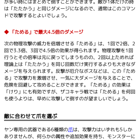
が多い時にはまとめて倒すことができます。敵が1体だけの時
は「たたかう」と同じダメージになるので、通常はこのコマン
ドで攻撃するとよいでしょう。
「ためる」で最大4.5倍のダメージ
次の物理攻撃の威力を倍増させる「ためる」は、1回で2倍、2
回で3.3倍、3回で4.5倍の効果が得られます。物理攻撃を1回
行うとその倍率は元に戻ってしまうものの、2回以上ためれば
理論上は「たたかう」を同じ回数だけ実行するよりも大きなダ
メージを与えられます。反撃が厄介なボスなどは、この「ため
る」で攻撃力を激増させ、一気に大ダメージを与えることで、
危険を回避して攻めることができます。「ためる」の効果は
「けり」にも有効ですが、ザコキャラ戦では「ためる」を何回
も使うよりは、早めに攻撃して倒すのが望ましいでしょう。
敵に合わせて爪を選ぶ
ヤン専用の武器である6種類の
爪
は、攻撃力はいずれも5しか
ありませんが、何らかの属性や追加効果を持ち、モンスターに