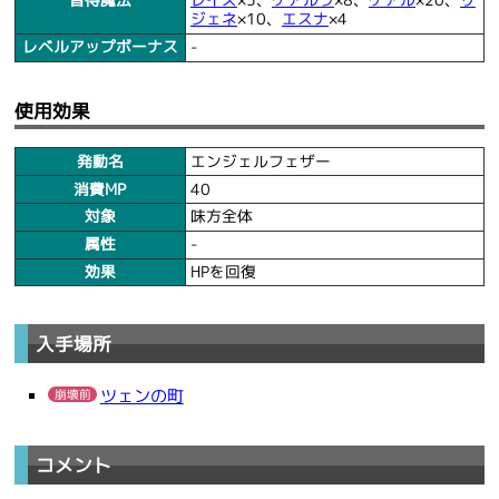
習得魔法
レイズ
×5、
ケアルラ
×8、
ケアル
×20、
リ
ジェネ
×10、
エスナ
×4
レベルアップボーナス
-
使用効果
発動名
エンジェルフェザー
消費MP
40
対象
味方全体
属性
-
効果
HPを回復
入手場所
ツェンの町
崩壊前
コメント