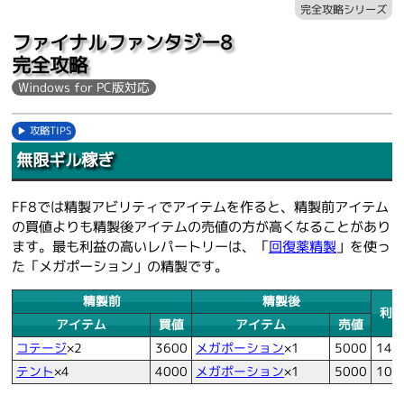
完全攻略シリーズ
ファイナルファンタジー8
完全攻略
Windows for PC版対応
攻略TIPS
無限ギル稼ぎ
FF8では精製アビリティでアイテムを作ると、精製前アイテム
の買値よりも精製後アイテムの売値の方が高くなることがあり
ます。最も利益の高いレパートリーは、「
回復薬精製
」を使っ
た「メガポーション」の精製です。
精製前
精製後
利
アイテム
買値
アイテム
売値
コテージ
×2
3600
メガポーション
×1
5000
140
テント
×4
4000
メガポーション
×1
5000
100