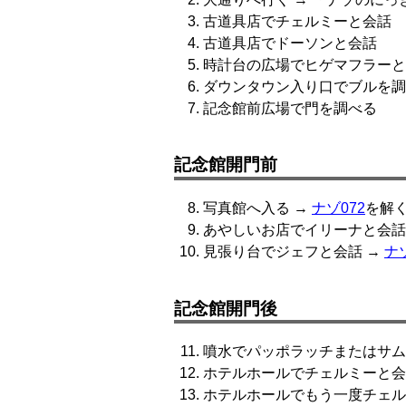
古道具店でチェルミーと会話
古道具店でドーソンと会話
時計台の広場でヒゲマフラーと会
ダウンタウン入り口でブルを調
記念館前広場で門を調べる
記念館開門前
写真館へ入る →
ナゾ072
を解
あやしいお店でイリーナと会話
見張り台でジェフと会話 →
ナゾ
記念館開門後
噴水でパッポラッチまたはサム
ホテルホールでチェルミーと会
ホテルホールでもう一度チェル