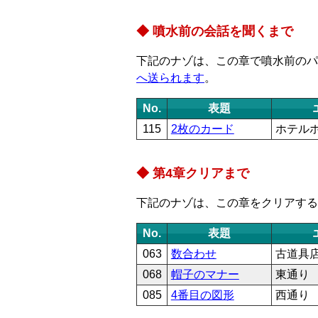
噴水前の会話を聞くまで
下記のナゾは、この章で噴水前のパ
へ送られます
。
No.
表題
115
2枚のカード
ホテル
第4章クリアまで
下記のナゾは、この章をクリアする
No.
表題
063
数合わせ
古道具
068
帽子のマナー
東通り
085
4番目の図形
西通り