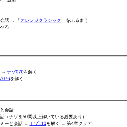
話 → 「
オレンジクラシック
」をふるまう
べる
く
 →
ナゾ070
を解く
076
を解く
と会話
話（ナゾを50問以上解いている必要あり）
ミーと会話 →
ナゾ110
を解く → 第4章クリア