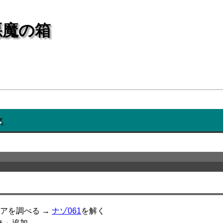
悪魔の箱
ス
アを調べる →
ナゾ061
を解く
き」追加