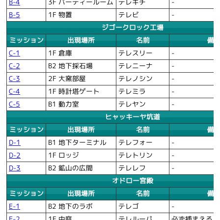
B-4
3F パーティールーム
テレキチ
-
B-5
1F 物置
テレビ
-
ジゴークロック工場
ミッション
出現場所
名前
備
C-1
1F 倉庫
テレスリー
-
C-2
B2 地下採石場
テレニーナ
-
C-3
2F 大窯部屋
テレノシン
-
C-4
1F 時計塔ゲート
テレミラ
-
C-5
B1 動力室
テレヤン
-
ヒャッキーヤ坑道
ミッション
出現場所
名前
備
D-1
B1 地下ターミナル
テレフォー
-
D-2
1F ロッジ
テレトリン
-
D-3
B2 鉱山の広間
テレレフ
-
オドロー宮殿
ミッション
出現場所
名前
備
E-1
B2 地下のラボ
テレゴ
-
E-2
1F 中庭
テレルーパ
必ず捕まえる