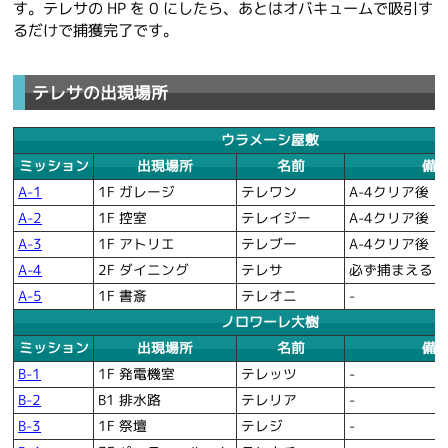
す。テレサの HP を 0 にしたら、あとはオバキュームで吸引す
るだけで捕獲完了です。
テレサの出現場所
ウラメーシ屋敷
ミッション
出現場所
名前
備
A-1
1F ガレージ
テレワン
A-4クリア後
A-2
1F 控室
テレイジー
A-4クリア後
A-3
1F アトリエ
テレブー
A-4クリア後
A-4
2F ダイニング
テレサ
必ず捕まえる
A-5
1F 書斎
テレオニ
-
ノロワーレ大樹
ミッション
出現場所
名前
備
B-1
1F 発電機室
テレッツ
-
B-2
B1 排水路
テレリア
-
B-3
1F 祭壇
テレジ
-