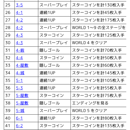
25
3-5
スーパープレイ
スターコインを計130枚入手
26
4-1
連続1UP
スターコインを計45枚入手
27
4-2
連続1UP
スターコインを計175枚入手
28
4-2
スーパープレイ
WORLD 1～9 の全ステー
29
4-3
スターコイン
スターコインを計125枚入手
30
4-3
スーパープレイ
WORLD 4 をクリア
31
4-砦
隠しゴール
スターコインを計70枚入手
32
4-4
スターコイン
スターコインを計50枚入手
33
4-屋敷
隠しゴール
スターコインを計60枚入手
34
4-城
連続1UP
スターコインを計145枚入手
35
5-1
連続1UP
スターコインを計105枚入手
36
5-3
連続1UP
スターコインを計55枚入手
37
5-屋敷
スターコイン
スターコインを計75枚入手
38
5-屋敷
隠しゴール
エンディングを見る
39
5-城
スーパープレイ
WORLD 5 をクリア
40
6-1
連続1UP
スターコインを計80枚入手
41
6-2
スターコイン
スターコインを計135枚入手