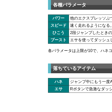
各種パラメータ
パワー
他のエクスプレッソぶ
スピード
速く走れるようになる
ひこう
2段ジャンプしたとき
ブースト
エサを使ってダッシュ
各パラメータは上限が10で、ハネ
落ちているアイテム
ハネ
ジャンプ中にもう一度
エサ
Rボタンで急激なダッシ