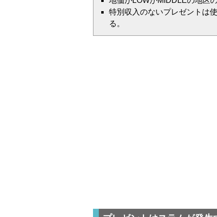
地価がLOWかMIDDLEの地
特別収入のないプレゼントは
る。