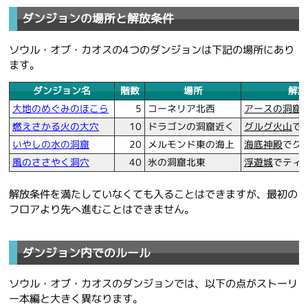
ダンジョンの場所と解放条件
ソウル・オブ・カオスの4つのダンジョンは下記の場所にあり
ます。
ダンジョン名
階数
場所
解放
大地のめぐみのほこら
5
コーネリア北西
アースの洞窟
燃えさかる火の大穴
10
ドラゴンの洞窟近く
グルグ火山
で
いやしの水の洞窟
20
メルモンド東の海上
海底神殿
でク
風のささやく洞穴
40
氷の洞窟北東
浮遊城
でティ
解放条件を満たしていなくても入ることはできますが、最初の
フロアより先へ進むことはできません。
ダンジョン内でのルール
ソウル・オブ・カオスのダンジョンでは、以下の点がストーリ
ー本編と大きく異なります。